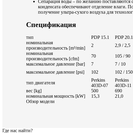
Сепарация воды – по желанию поставляются 
конденсата обеспечивают отделение влаги. П
получение ультра-сухого воздуха для технол
Cпецификация
тип
PDP 15.1
PDP 20.1
номинальная
2
2,9 / 2,5
производительность [m³/min]
номинальная
70
105 / 90
производительность [cfm]
максимальное давление [bar]
7
7 / 10
максимальное давление [psi]
102
102 / 150
Perkins
Perkins
тип двигателя
403D-07
403D-11
вес [kg]
500
690
номинальная мощность [kW]
15,3
21,0
Обзор модели
Где нас найти?