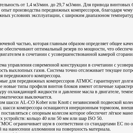
льность от 1,4 м3/мин. до 29,7 м3/мин. Для привода винтовых 
й опыт производства передвижных компрессоров, благодаря ч
жных условиях эксплуатации, с широким диапазоном температу
лючевой частью, которая главным образом определяет общее кач
ые обеспечивают оптимальный резерв по мощности, что обеспеч
двигателем в сочетании с усовершенствованной камерой сгорани
ема управления современной конструкции в сочетании с усове
ость выхлопных газов. Система точно отслеживает текущее потр
я передвижного компрессора.
мые для передвижных компрессоров ATMOС гарантируют долгий 
е новые типы профиля винтов блоков имеют отличные характер
уру охлаждающей жидкости и давление масла в двигателе, темпе
томатически выключается.
ом шасси AL-CO Kober или Knott с независимой подвеской коле
казу, шасси компрессора оснащаются инерционным тормозом, вн
оставляться с опорным колесом которое обеспечит лёгкое мане
 устройств: кольцо 40 или 50 мм или шар ISO 50.
MOС ограничивает шум в соответствии со стандартами ЕС по 
 на нанесении аллюминия на поверхность материала.