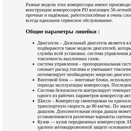
Разные модели этих компрессоры имеют производите
конструкции компрессоров PD воплощен 50-летни
прочные и надёжные, работоспособные в очень сло
всегда идеальное сервисное обслуживание.
Общие параметры линейки :
Двигатели – Дизельный двигатель является к
подбираются такие модели двигателей, котор
службы всей установки. система управления 
токсичность выхлопных газов.
система управления – пропорциональная сист
снижает расход топлива и уменьшает токсичн
оптимизирует необходимую энергию двигател
Винтовой блок — винтовые блоки, используе
периода эксплуатации компрессора. Последни
Система безопасности контролирует температ
одного из рабочих параметров компрессор ав
Шасси – Компрессор смонтирован на одноосн
транспортную скорость до 80 км/час. По за
дышлом. Дополнительная опора дышла может п
устанавливаются различные варианты сцепных
Кузов — кузов передвижных компрессоров AT
уделено антикоррозионной защите основанной