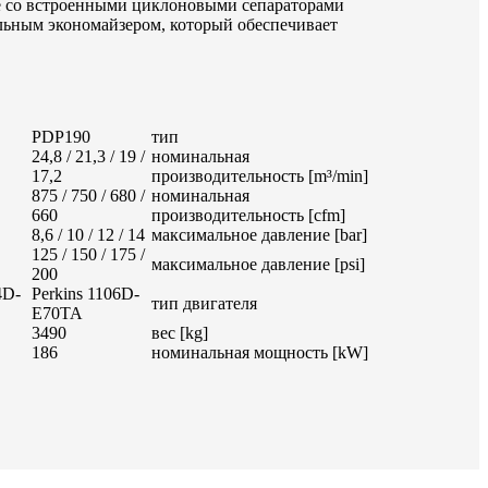
е со встроенными циклоновыми сепараторами
льным экономайзером, который обеспечивает
PDP190
тип
24,8 / 21,3 / 19 /
номинальная
17,2
производительность [m³/min]
875 / 750 / 680 /
номинальная
660
производительность [cfm]
8,6 / 10 / 12 / 14
максимальное давление [bar]
125 / 150 / 175 /
максимальное давление [psi]
200
4D-
Perkins 1106D-
тип двигателя
E70TA
3490
вес [kg]
186
номинальная мощность [kW]