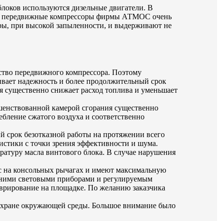
блоков используются дизельные двигатели. В
ему передвижные компрессоры фирмы АТМОС очень
ры, при высокой запыленности, и выдерживают не
ество передвижного компрессора. Поэтому
ивает надежность и более продолжительный срок
я существенно снижает расход топлива и уменьшает
ршенствованной камерой сгорания существенно
ебление сжатого воздуха и соответственно
срок безотказной работы на протяжении всего
истики с точки зрения эффективности и шума.
ратуру масла винтового блока. В случае нарушения
с на консольных рычагах и имеют максимальную
ешними световыми приборами и регулируемым
врирование на площадке. По желанию заказчика
охране окружающей среды. Большое внимание было