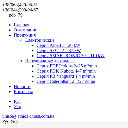
+38(068)420-05-51
+38(044)209-94-67
pdo_79
Главная
О компании
Продукция
Електрические
Cерия Albert 3– 20 kW
Серия SEC 22 – 37 kW
Cерия SMARTRONIC 30 – 110 kW
Передвижные дизельные
Cерия PDP Perkins 2–25 m³/min
Cерия PDK Kubota 4–7 m³/min
Cерия PB Vanguard 1,4 m³/min
Cерия Caterpillar 12–25 m³/min
Новости
Контакты
Рус
Укр
unisol@atmos-chrast.com.ua
Рус
Укр