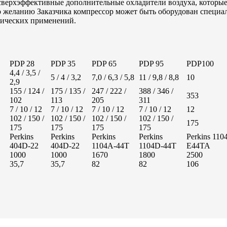
сверхэффективные дополнительные охладители воздуха, которы
о желанию Заказчика компрессор может быть оборудован специа
огических применений.
PDP 28
PDP 35
PDP 65
PDP 95
PDP100
4,4 / 3,5 /
5 / 4 / 3,2
7,0 / 6,3 / 5,8
11 / 9,8 / 8,8
10
2,9
155 / 124 /
175 / 135 /
247 / 222 /
388 / 346 /
353
102
113
205
311
7 / 10 / 12
7 / 10 / 12
7 / 10 / 12
7 / 10 / 12
12
102 / 150 /
102 / 150 /
102 / 150 /
102 / 150 /
175
175
175
175
175
Perkins
Perkins
Perkins
Perkins
Perkins 110
404D-22
404D-22
1104A-44T
1104D-44T
E44TA
1000
1000
1670
1800
2500
35,7
35,7
82
82
106