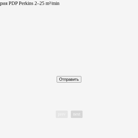
рия PDP Perkins 2–25 m³/min
Отправить
prev
next